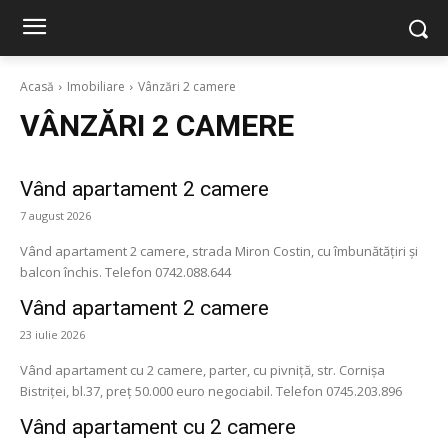
Acasă
Imobiliare
Vânzări 2 camere
VÂNZĂRI 2 CAMERE
Vând apartament 2 camere
7 august 2026
Vând apartament 2 camere, strada Miron Costin, cu îmbunătățiri și
balcon închis. Telefon 0742.088.644
Vând apartament 2 camere
23 iulie 2026
Vând apartament cu 2 camere, parter, cu pivniță, str. Cornișa
Bistriței, bl.37, preț 50.000 euro negociabil. Telefon 0745.203.896
Vând apartament cu 2 camere