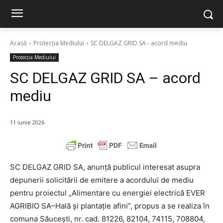
Acasă
Protecția Mediului
SC DELGAZ GRID SA - acord mediu
Protecția Mediului
SC DELGAZ GRID SA – acord
mediu
11 iunie 2026
SC DELGAZ GRID SA, anunţă publicul interesat asupra
depunerii solicitării de emitere a acordului de mediu
pentru proiectul „Alimentare cu energiei electrică EVER
AGRIBIO SA–Hală și plantație afini”, propus a se realiza în
comuna Săucești, nr. cad. 81226, 82104, 74115, 708804,