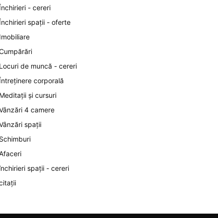
Închirieri - cereri
Închirieri spații - oferte
Imobiliare
Cumpărări
Locuri de muncă - cereri
Întreținere corporală
Meditații și cursuri
Vânzări 4 camere
Vânzări spații
Schimburi
Afaceri
închirieri spații - cereri
citații