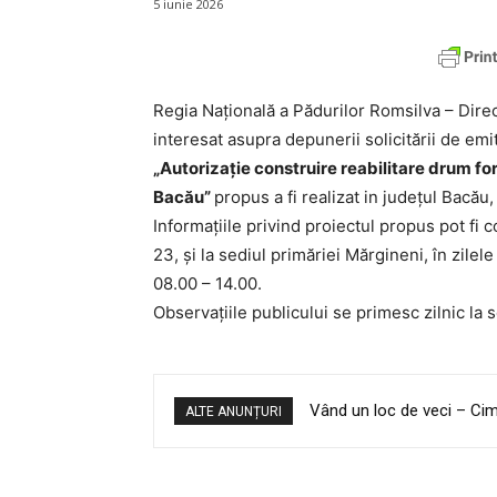
5 iunie 2026
Regia Națională a Pădurilor Romsilva – Direcț
interesat asupra depunerii solicitării de em
„Autorizație construire reabilitare drum for
Bacău”
propus a fi realizat in județul Bacă
Informațiile privind proiectul propus pot fi 
23, și la sediul primăriei Mărgineni, în zilele
08.00 – 14.00.
Observațiile publicului se primesc zilnic 
Vând un loc de veci – Cimi
ALTE ANUNȚURI