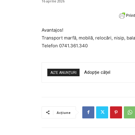
16 aprilie 2026
Avantajos!
Transport marfă, mobilă, relocări, nisip, bal
Telefon 0741.361.340
Adopție cățel
ALTE ANUNȚURI
Acțiune