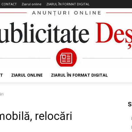
CONTACT
Ziarul online
ZIARUL ÎN FORMAT DIGITAL
T
ZIARUL ONLINE
ZIARUL ÎN FORMAT DIGITAL
ări
S
obilă, relocări