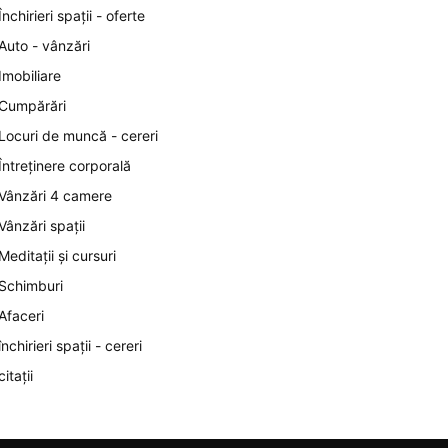
Închirieri spații - oferte
Auto - vânzări
Imobiliare
Cumpărări
Locuri de muncă - cereri
Întreținere corporală
Vânzări 4 camere
Vânzări spații
Meditații și cursuri
Schimburi
Afaceri
închirieri spații - cereri
citații