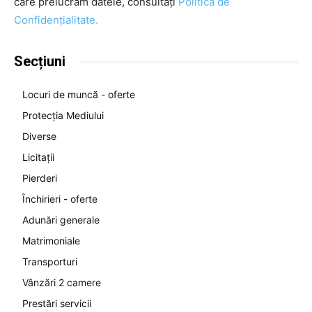
care prelucrăm datele, consultați
Politica de
Confidențialitate.
Secțiuni
Locuri de muncă - oferte
Protecția Mediului
Diverse
Licitații
Pierderi
Închirieri - oferte
Adunări generale
Matrimoniale
Transporturi
Vânzări 2 camere
Prestări servicii