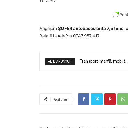
13 mai 2026
Angajăm
ȘOFER autobasculantă 7,5 tone
, 
Relații la telefon 0747.957.417
Transport-marfă, mobilă, 
ALTE ANUNȚURI
Acțiune