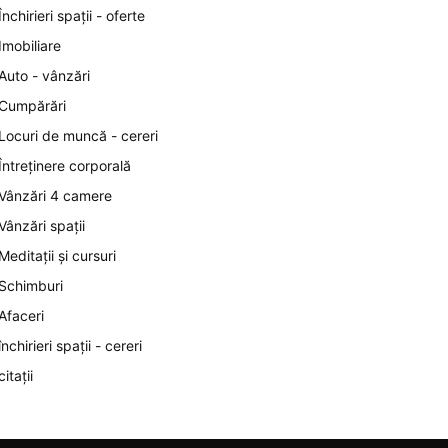
Închirieri spații - oferte
Imobiliare
Auto - vânzări
Cumpărări
Locuri de muncă - cereri
Întreținere corporală
Vânzări 4 camere
Vânzări spații
Meditații și cursuri
Schimburi
Afaceri
închirieri spații - cereri
citații