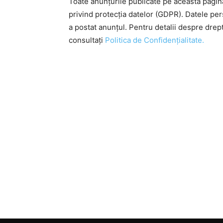
Toate anunțurile publicate pe această pagi
privind protecția datelor (GDPR). Datele pe
a postat anunțul. Pentru detalii despre drep
consultați
Politica de Confidențialitate.