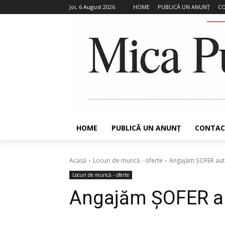
Joi, 6 August 2026
HOME
PUBLICĂ UN ANUNȚ
C
HOME
PUBLICĂ UN ANUNȚ
CONTAC
Acasă
Locuri de muncă - oferte
Angajăm ȘOFER aut
Locuri de muncă - oferte
Angajăm ȘOFER a