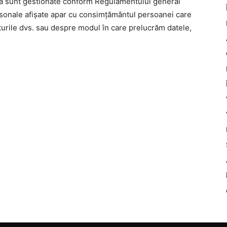
nă sunt gestionate conform Regulamentului general
rsonale afișate apar cu consimțământul persoanei care
turile dvs. sau despre modul în care prelucrăm datele,