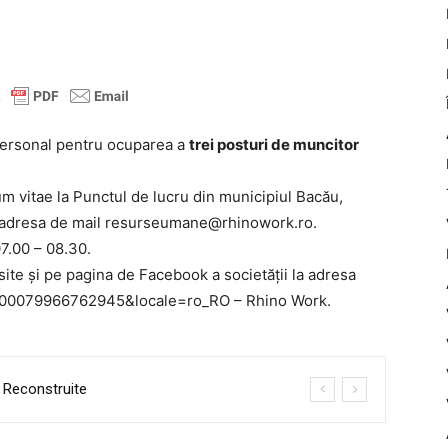
ersonal pentru ocuparea a
trei posturi de muncitor
 vitae la Punctul de lucru din municipiul Bacău,
e adresa de mail resurseumane@rhinowork.ro.
07.00 – 08.30.
site și pe pagina de Facebook a societății la adresa
=100079966762945&locale=ro_RO – Rhino Work.
 Reconstruite