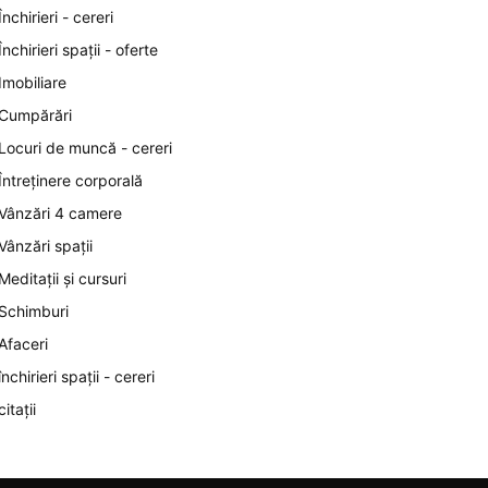
Închirieri - cereri
Închirieri spații - oferte
Imobiliare
Cumpărări
Locuri de muncă - cereri
Întreținere corporală
Vânzări 4 camere
Vânzări spații
Meditații și cursuri
Schimburi
Afaceri
închirieri spații - cereri
citații