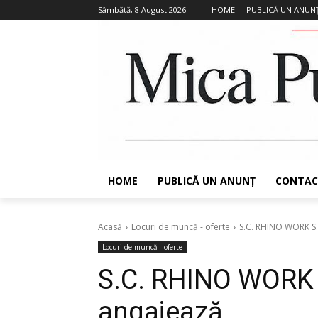
Sâmbătă, 8 August 2026
HOME
PUBLICĂ UN ANUN
HOME
PUBLICĂ UN ANUNȚ
CONTAC
Acasă
Locuri de muncă - oferte
S.C. RHINO WORK S.
Locuri de muncă - oferte
S.C. RHINO WORK 
angajează