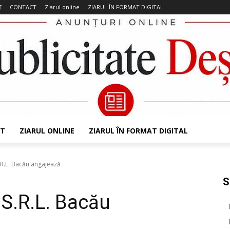
Ț
CONTACT
Ziarul online
ZIARUL ÎN FORMAT DIGITAL
T
ZIARUL ONLINE
ZIARUL ÎN FORMAT DIGITAL
R.L. Bacău angajează
S
S.R.L. Bacău