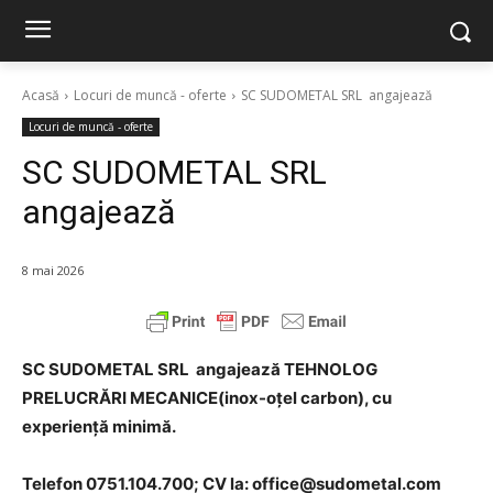
Acasă
Locuri de muncă - oferte
SC SUDOMETAL SRL angajează
Locuri de muncă - oferte
SC SUDOMETAL SRL
angajează
8 mai 2026
SC SUDOMETAL SRL angajează TEHNOLOG
PRELUCRĂRI MECANICE(inox-oțel carbon), cu
experiență minimă.
Telefon 0751.104.700; CV la: office@sudometal.com