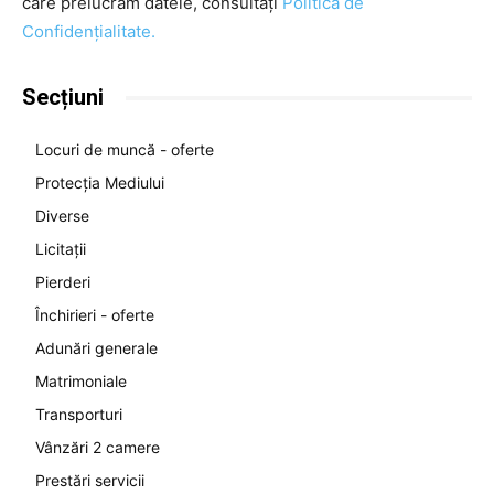
care prelucrăm datele, consultați
Politica de
Confidențialitate.
Secțiuni
Locuri de muncă - oferte
Protecția Mediului
Diverse
Licitații
Pierderi
Închirieri - oferte
Adunări generale
Matrimoniale
Transporturi
Vânzări 2 camere
Prestări servicii