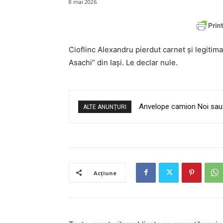
8 mai 2026
Cioflinc Alexandru pierdut carnet și legitim
Asachi” din Iași. Le declar nule.
Anvelope camion Noi sau
ALTE ANUNȚURI
Acțiune