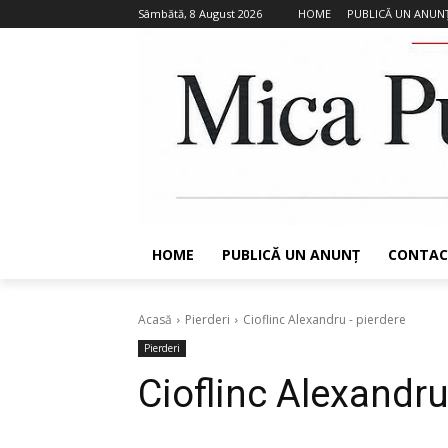
Sâmbătă, 8 August 2026
HOME
PUBLICĂ UN ANUN
HOME
PUBLICĂ UN ANUNȚ
CONTAC
Acasă
Pierderi
Cioflinc Alexandru - pierdere
Pierderi
Cioflinc Alexandru