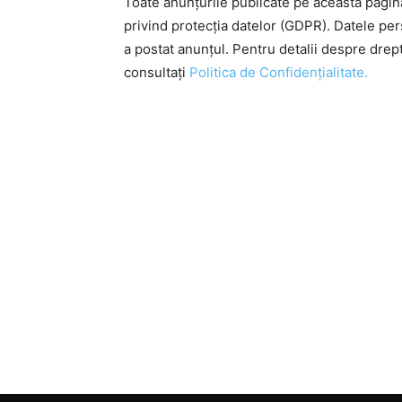
Toate anunțurile publicate pe această pagi
privind protecția datelor (GDPR). Datele pe
a postat anunțul. Pentru detalii despre drep
consultați
Politica de Confidențialitate.