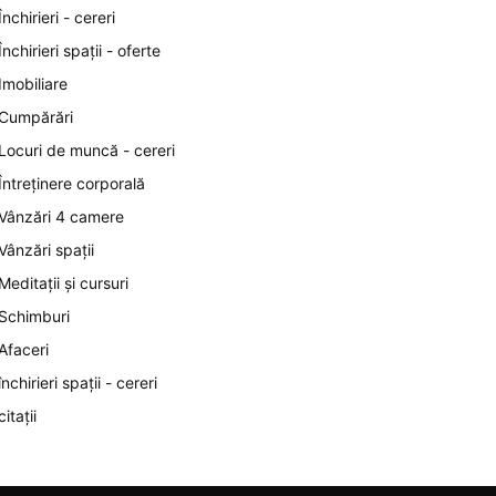
Închirieri - cereri
Închirieri spații - oferte
Imobiliare
Cumpărări
Locuri de muncă - cereri
Întreținere corporală
Vânzări 4 camere
Vânzări spații
Meditații și cursuri
Schimburi
Afaceri
închirieri spații - cereri
citații