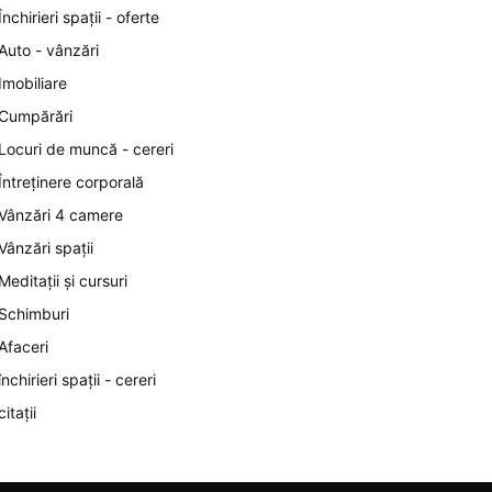
Închirieri spații - oferte
Auto - vânzări
Imobiliare
Cumpărări
Locuri de muncă - cereri
Întreținere corporală
Vânzări 4 camere
Vânzări spații
Meditații și cursuri
Schimburi
Afaceri
închirieri spații - cereri
citații