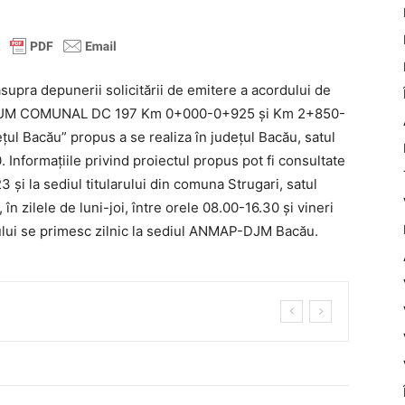
upra depunerii solicitării de emitere a acordului de
RUM COMUNAL DC 197 Km 0+000-0+925 și Km 2+850-
ul Bacău” propus a se realiza în județul Bacău, satul
. Informațiile privind proiectul propus pot fi consultate
 și la sediul titularului din comuna Strugari, satul
, în zilele de luni-joi, între orele 08.00-16.30 și vineri
cului se primesc zilnic la sediul ANMAP-DJM Bacău.