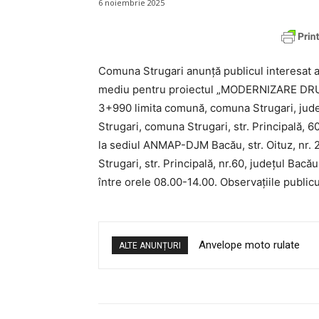
6 noiembrie 2025
Comuna Strugari anunță publicul interesat as
mediu pentru proiectul „MODERNIZARE D
3+990 limita comună, comuna Strugari, județ
Strugari, comuna Strugari, str. Principală, 60
la sediul ANMAP-DJM Bacău, str. Oituz, nr. 23
Strugari, str. Principală, nr.60, județul Bacău
între orele 08.00-14.00. Observațiile publi
Anvelope moto rulate
ALTE ANUNȚURI